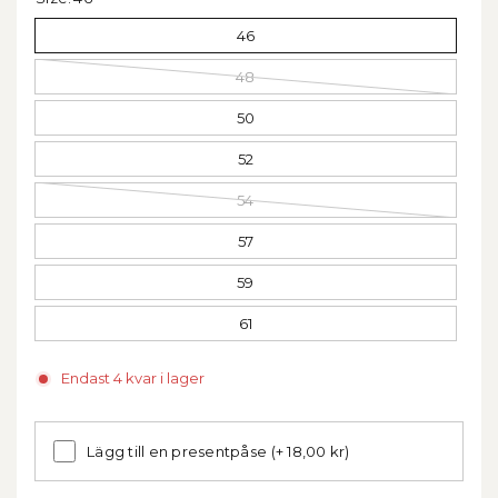
46
48
50
52
54
57
59
61
Endast 4 kvar i lager
Lägg till en presentpåse
(+ 18,00 kr)