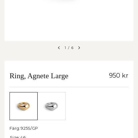
1
/
6
Ring, Agnete Large
950 kr
Färg:
925S/GP
Size:
46