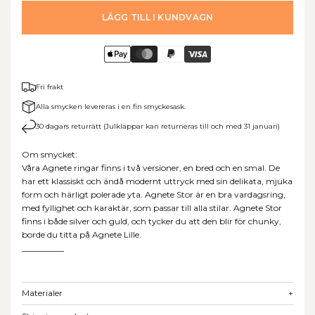
LÄGG TILL I KUNDVAGN
Fri frakt
Alla smycken levereras i en fin smyckesask.
30 dagars returrätt (Julklappar kan returneras till och med 31 januari)
Om smycket:
Våra Agnete ringar finns i två versioner, en bred och en smal. De
har ett klassiskt och ändå modernt uttryck med sin delikata, mjuka
form och härligt polerade yta. Agnete Stor är en bra vardagsring,
med fyllighet och karaktär, som passar till alla stilar. Agnete Stor
finns i både silver och guld, och tycker du att den blir för chunky,
borde du titta på Agnete Lille.
__________
Materialer
+