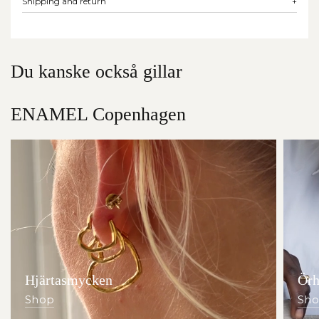
Shipping and return
+
Du kanske också gillar
ENAMEL Copenhagen
Hjärtasmycken
Örh
Shop
Sh