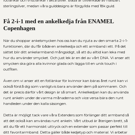
fotlänkar
och
vristlänkar i äkta silver
. Båda är tillverkade av hållbart
sterlingsilver, medan våra gulddesigns är förgyllda med 18k guld.
Få 2-i-1 med en
ankelkedja
från ENAMEL
Copenhagen
När du shoppar
ankelsmycken
hos oss kan du njuta av den smarta 2-i-1-
funktionen, där du får både en
ankelkedja
och ett armband i ett. På det
sättet blir ditt
ankelarmband
mångsidigt, så att du alltid kan leka med
hur du använder smycket. Och just lek är en del av vårt DNA. Vi anser att
smycken ska göra alla kvinnor glada och lägga till en unik touch i
outfiten.
Även om vi anser att en
fotlänkar
för kvinnor kan bäras året runt kan vi
också förstå dig som vanligtvis bara använder dem på sommaren. Och
det är precis därför vårt design är så smart.
Ankelkedjan
kan du använda
runt ankeln under de varma månaderna och vice versa bära den runt
handleden under den kalla säsongen.
Detta är möjligt tack vare våra Extenders som förlänger ditt armband så
att det också kan användas runt ankeln. Vårt utbud är återigen brett, så
att du får ett harmoniskt uttryck och en extender som passar perfekt till
ditt favoritarmband. Detta gäller både kedjetyp och material.
Vi arbetar