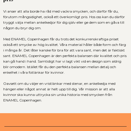
Vi anser att alla borde ha råd med vackra smycken, och därför får du,
förutom mångsidighet, också ett överkomligt pris. Hos oss kan du därför
tryggt välja mellan
ankelkedjor
för dig själv eller ge dem som en gåva till
någon du bryr dig om.
Med ENAMEL Copenhagen får du trots det konkurrenskraftiga priset
också ett smycke av hög kvalitet. Våra material håller både form och färg
i många år. Det låter kanske för bra för att vara sant, men det är faktiskt
sant. ENAMEL Copenhagen är den perfekta balansen där kvalitet och pris
kan gå hand i hand.
Samtidigt har vi lagt vikt vid en design som aldrig
blir omodern. Istället får du den perfekta balansen mellan detalj och
enkelhet i våra
fotlänkar för kvinnor.
Oavsett om du väljer en
vristlänkar
med stenar, en
ankelkedja
med
hängen eller något annat är helt upp till dig. Vår mission är att alla
kvinnor ska kunna uttrycka sin unika historia med smycken från
ENAMEL Copenhagen.