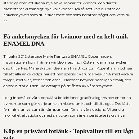
ständigt med att skapa nya
ankel länkar
för kvinnor, och därför
presenterar vi ständigt nya kollektioner. På så sätt kan du hitta de
ankelsmycken
som du älskar mest och som berättar något om vem du
är.
Få
ankelsmycken
för kvinnor med en helt unik
ENAMEL DNA
Tillbaka 2012 startade Marie Rantzau ENAMEL Copenhagen.
Inspirationen kom från en världsomsegling i Östern, där alla smycken i
dag tillverkas. Marie skapar idéerna från sitt kontor i Köpenhamn och ser
till att alla
ankelkedjor
har ett helt speciellt varumärkes-DNA med vackra
färger, metaller, stenar och emalj. Namnet betyder nämligen emalj, och
därför hittar du den lilla detaljen på de flesta av våra smycken.
I dag innehåller våra populära kollektioner graciös elegans och en touch
av humor som gör varje
ankelarmband
unikt och till sitt eget. Det lätta,
feminina universum är kärnpunkten för alla våra designs. Vi ger dig
möjlighet att sticka ut med smycken som är en berättelse i sig själva.
Köp en prisvärd
fotlänk
- Topkvalitet till ett lågt
pris