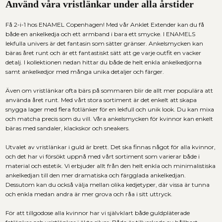
Använd våra
vristlänkar
under alla årstider
Få 2-i-1 hos ENAMEL Copenhagen! Med vår Anklet Extender kan du få
både en
ankelkedja
och ett armband i bara ett smycke. I ENAMELS
lekfulla univers är det fantasin som sätter gränser.
Ankelsmycken
kan
bäras året runt och är ett fantastiskt sätt att ge varje outfit en vacker
detalj. I kollektionen nedan hittar du både de helt enkla
ankelkedjorna
samt
ankelkedjor
med många unika detaljer och färger.
Även om
vristlänkar
ofta bärs på sommaren blir de allt mer populära att
använda året runt. Med vårt stora sortiment är det enkelt att skapa
snygga lager med flera
fotlänker
för en lekfull och unik look. Du kan mixa
och matcha precis som du vill.
Våra
ankelsmycken
för kvinnor kan enkelt
bäras med sandaler, klackskor och sneakers.
Utvalet av
vristlänkar i guld
är brett. Det ska finnas något för alla kvinnor,
och det har vi försökt uppnå med vårt sortiment som varierar både i
material och estetik. Vi erbjuder allt från den helt enkla och minimalistiska
ankelkedjan
till den mer dramatiska och färgglada
ankelkedjan
.
Dessutom kan du också välja mellan olika kedjetyper, där vissa är tunna
och enkla medan andra är mer grova och råa i sitt uttryck.
För att tillgodose alla kvinnor har vi självklart både
guldpläterade