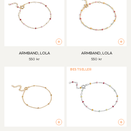
+
+
ARMBAND, LOLA
ARMBAND, LOLA
550 kr
550 kr
BESTSELLER
+
+