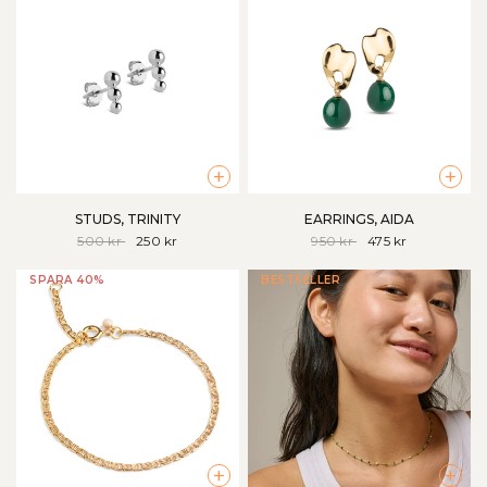
+
+
STUDS, TRINITY
EARRINGS, AIDA
500 kr
250 kr
950 kr
475 kr
SPARA 40%
BESTSELLER
+
+