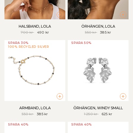
+
+
HALSBAND, LOLA
ÖRHÄNGEN, LOLA
700 kr
490 kr
550 kr
385 kr
SPARA 30%
SPARA 50%
100% RECYCLED SILVER
+
+
ARMBAND, LOLA
ÖRHÄNGEN, WINDY SMALL
550 kr
385 kr
1 250 kr
625 kr
SPARA 40%
SPARA 40%