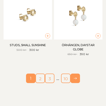
+
+
STUDS, SMALL SUNSHINE
ÖRHÄNGEN, DAYSTAR
GLOBE
500 kr
300 kr
650 kr
390 kr
…
1
2
3
10