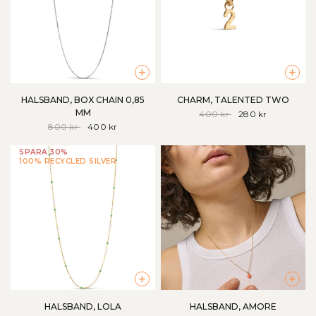
+
+
HALSBAND, BOX CHAIN 0,85
CHARM, TALENTED TWO
MM
400 kr
280 kr
800 kr
400 kr
SPARA 30%
100% RECYCLED SILVER
+
+
HALSBAND, LOLA
HALSBAND, AMORE