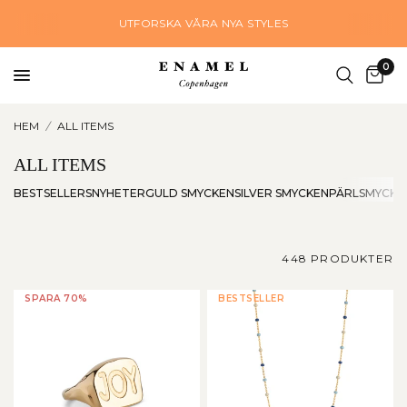
UTFORSKA VÅRA NYA STYLES
0
HEM
/
ALL ITEMS
ALL ITEMS
BESTSELLERS
NYHETER
GULD SMYCKEN
SILVER SMYCKEN
PÄRLSMYCKE
448 PRODUKTER
SPARA 70%
BESTSELLER