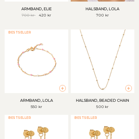
ARMBAND, ELIE
HALSBAND, LOLA
700 kr
420 kr
700 kr
HITTA ETT BRA ERBJUDANDE
Få upp till 50 % rabatt på vår rea
BESTSELLER
Shoppa här
+
+
ARMBAND, LOLA
HALSBAND, BEADED CHAIN
550 kr
500 kr
BESTSELLER
BESTSELLER