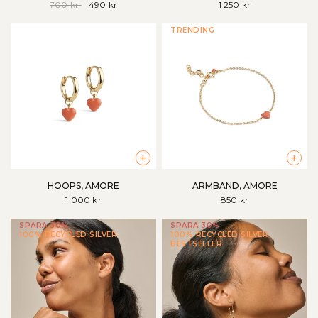
700 kr
490 kr
1 250 kr
TRENDING
+
+
HOOPS, AMORE
ARMBAND, AMORE
1 000 kr
850 kr
SPARA 30%
SPARA 30%
100% RECYCLED SILVER
100% RECYCLED SILVER
BESTSELLER