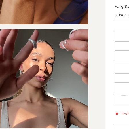
Färg:
9
Size:
4
Enda