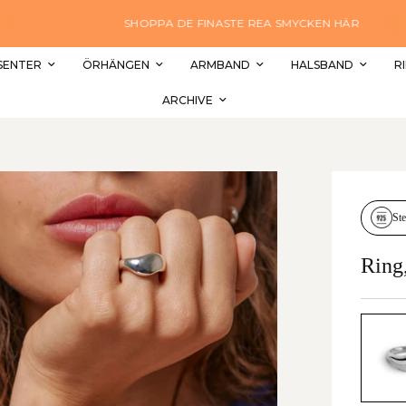
SHOPPA DE FINASTE REA SMYCKEN HÄR
SENTER
ÖRHÄNGEN
ARMBAND
HALSBAND
R
ARCHIVE
Ste
Ring