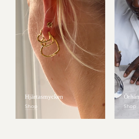
Hjärtasmycken
Örhän
Shop
Shop