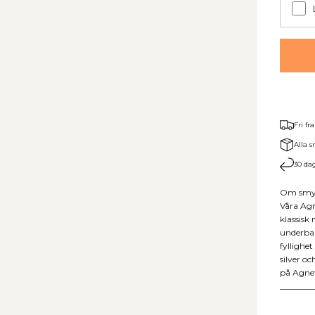
Fri fr
Alla s
30 dag
Om smy
Våra Agn
klassisk
underbar
fyllighet
silver oc
på Agnete
________