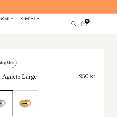
FRAKT ÄR 60 KR. ELLER FRI PÅ BESTÄLLNINGAR ÖVER 1000 KR.
LEVERANSTID 1–4 ARBETSDAGAR
INGAR
CHARMS
0
rling Silver
, Agnete Large
950 kr