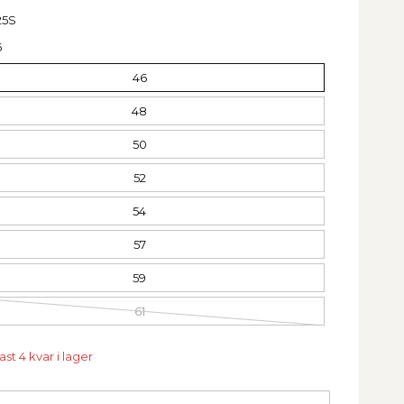
25S
6
46
48
50
52
54
57
59
61
st 4 kvar i lager