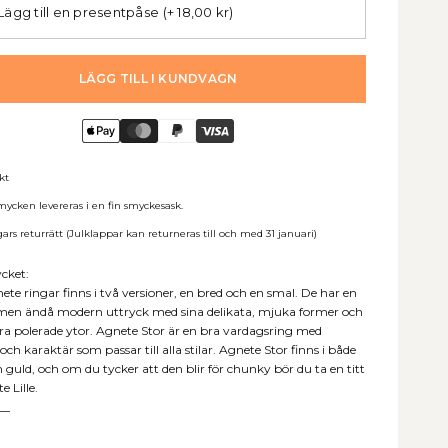
Lägg till en presentpåse
(+ 18,00 kr)
LÄGG TILL I KUNDVAGN
akt
mycken levereras i en fin smyckesask.
ars returrätt (Julklappar kan returneras till och med 31 januari)
cket:
ete ringar finns i två versioner, en bred och en smal. De har en
 men ändå modern uttryck med sina delikata, mjuka former och
a polerade ytor. Agnete Stor är en bra vardagsring med
 och karaktär som passar till alla stilar. Agnete Stor finns i både
h guld, och om du tycker att den blir för chunky bör du ta en titt
 Lille.
__