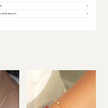
er
+
 and return
+