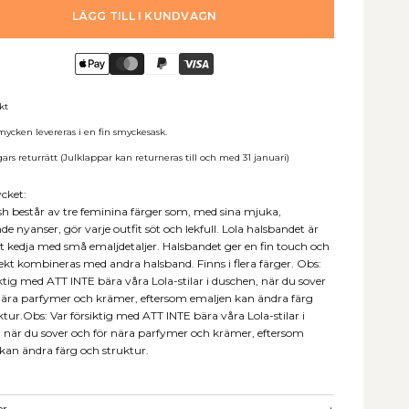
LÄGG TILL I KUNDVAGN
akt
mycken levereras i en fin smyckesask.
ars returrätt (Julklappar kan returneras till och med 31 januari)
cket:
sh består av tre feminina färger som, med sina mjuka,
e nyanser, gör varje outfit söt och lekfull. Lola halsbandet är
at kedja med små emaljdetaljer. Halsbandet ger en fin touch och
ekt kombineras med andra halsband. Finns i flera färger. Obs:
iktig med ATT INTE bära våra Lola-stilar i duschen, när du sover
nära parfymer och krämer, eftersom emaljen kan ändra färg
ktur.Obs: Var försiktig med ATT INTE bära våra Lola-stilar i
 när du sover och för nära parfymer och krämer, eftersom
kan ändra färg och struktur.
er
+