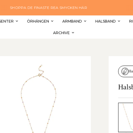
FRAKT ÄR 60 KR. ELLER FRI
EA SMYCKEN HÄR
LEVERANST
SENTER
ÖRHÄNGEN
ARMBAND
HALSBAND
R
ARCHIVE
Ha
Hals