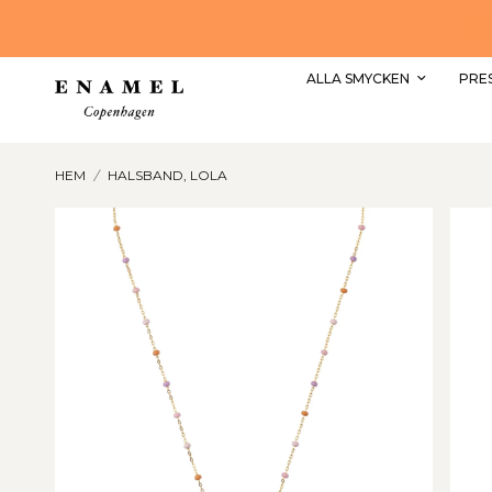
LES
SHOPPA DE FINASTE R
ALLA SMYCKEN
PRE
HEM
/
HALSBAND, LOLA