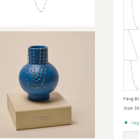
Färg:
B
Size:
38
I la