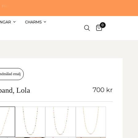
 PÅ BESTÄLLNINGAR ÖVER 1000 KR. –
ID 1–4 ARBETSDAGAR
INGAR
CHARMS
0
ndmålad emalj
band, Lola
700 kr