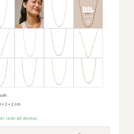
lush
 + 2 + 2 cm
ger, redo att skickas