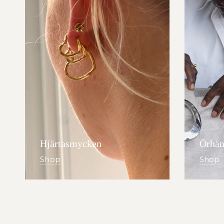
Hjärtasmycken
Örhän
Shop
Shop