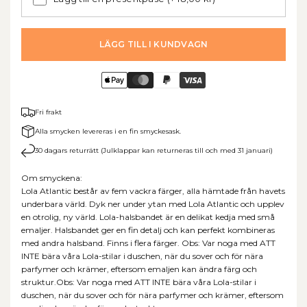
LÄGG TILL I KUNDVAGN
Fri frakt
Alla smycken levereras i en fin smyckesask.
30 dagars returrätt (Julklappar kan returneras till och med 31 januari)
Om smyckena:
Lola Atlantic består av fem vackra färger, alla hämtade från havets
underbara värld. Dyk ner under ytan med Lola Atlantic och upplev
en otrolig, ny värld. Lola-halsbandet är en delikat kedja med små
emaljer. Halsbandet ger en fin detalj och kan perfekt kombineras
med andra halsband. Finns i flera färger. Obs: Var noga med ATT
INTE bära våra Lola-stilar i duschen, när du sover och för nära
parfymer och krämer, eftersom emaljen kan ändra färg och
struktur.Obs: Var noga med ATT INTE bära våra Lola-stilar i
duschen, när du sover och för nära parfymer och krämer, eftersom