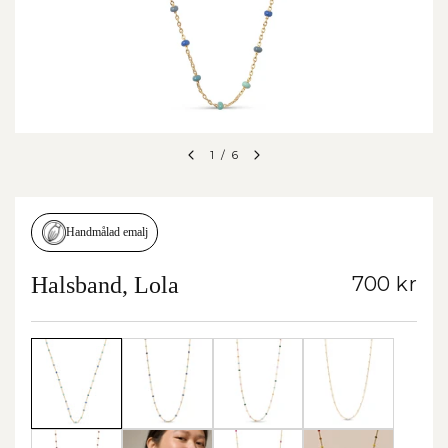
1
/
6
Handmålad emalj
Halsband, Lola
700 kr