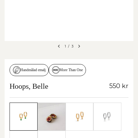
1
/
3
More Than One
Handmålad emalj
Hoops, Belle
550 kr