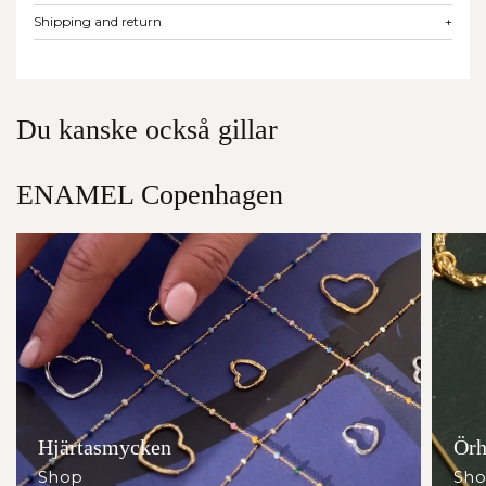
Shipping and return
+
Du kanske också gillar
ENAMEL Copenhagen
Hjärtasmycken
Örh
Shop
Sh