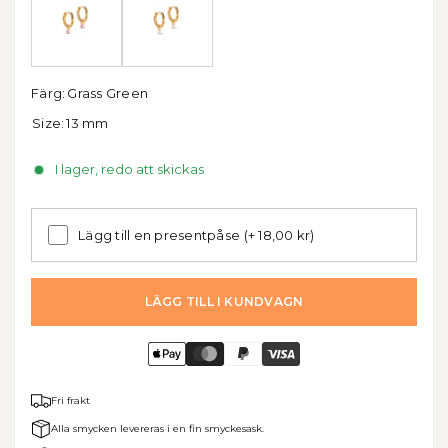
Färg:
Grass Green
Size:
13 mm
I lager, redo att skickas
Lägg till en presentpåse
(+ 18,00 kr)
LÄGG TILL I KUNDVAGN
Fri frakt
Alla smycken levereras i en fin smyckesask.