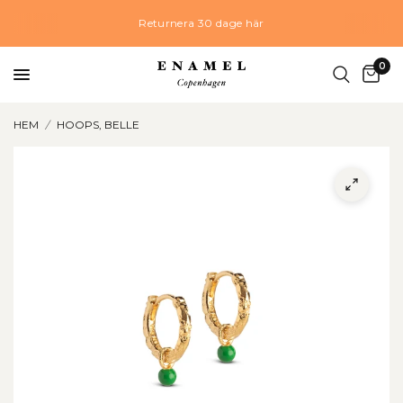
Returnera 30 dage här
0
HEM
/
HOOPS, BELLE