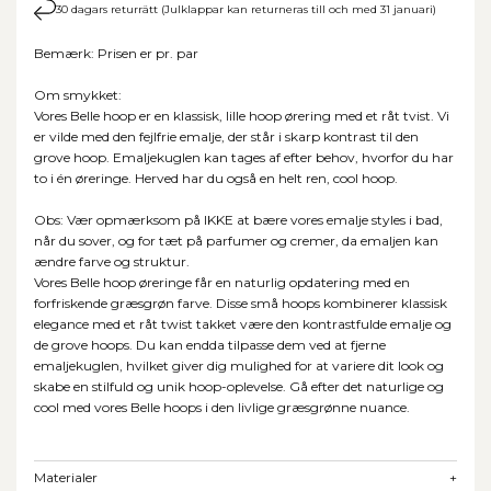
30 dagars returrätt (Julklappar kan returneras till och med 31 januari)
Bemærk: Prisen er pr. par
Om smykket:
Vores Belle hoop er en klassisk, lille hoop ørering med et råt tvist. Vi
er vilde med den fejlfrie emalje, der står i skarp kontrast til den
grove hoop. Emaljekuglen kan tages af efter behov, hvorfor du har
to i én øreringe. Herved har du også en helt ren, cool hoop.
Obs: Vær opmærksom på IKKE at bære vores emalje styles i bad,
når du sover, og for tæt på parfumer og cremer, da emaljen kan
ændre farve og struktur.
Vores Belle hoop øreringe får en naturlig opdatering med en
forfriskende græsgrøn farve. Disse små hoops kombinerer klassisk
elegance med et råt twist takket være den kontrastfulde emalje og
de grove hoops. Du kan endda tilpasse dem ved at fjerne
emaljekuglen, hvilket giver dig mulighed for at variere dit look og
skabe en stilfuld og unik hoop-oplevelse. Gå efter det naturlige og
cool med vores Belle hoops i den livlige græsgrønne nuance.
Materialer
+