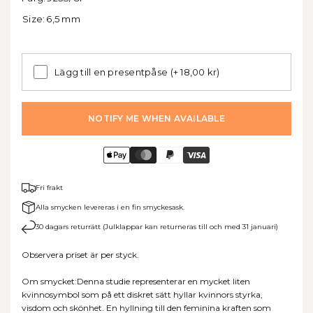
Size:
6,5 mm
Lägg till en presentpåse
(+ 18,00 kr)
NOTIFY ME WHEN AVAILABLE
Fri frakt
Alla smycken levereras i en fin smyckesask.
30 dagars returrätt (Julklappar kan returneras till och med 31 januari)
Observera priset är per styck.
Om smycket:Denna studie representerar en mycket liten
kvinnosymbol som på ett diskret sätt hyllar kvinnors styrka,
visdom och skönhet. En hyllning till den feminina kraften som