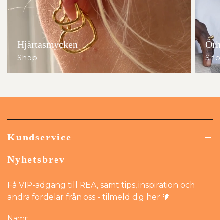
Hjärtasmycken
Örh
Shop
Sh
Kundservice
Nyhetsbrev
Få VIP-adgang till REA, samt tips, inspiration och
andra fördelar från oss - tilmeld dig her 🧡