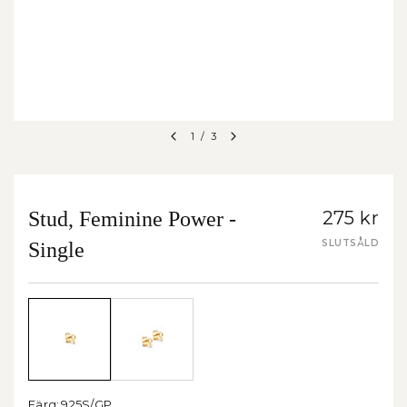
1
/
3
Stud, Feminine Power -
275 kr
SLUTSÅLD
Single
Färg:
925S/GP