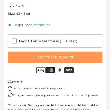
Färg:
925S
Size:
42 + 5 cm
I lager, redo att skickas
Lägg till en presentpåse
(+ 18,00 kr)
LÄGG TILL I KUNDVAGN
Fri frakt
Alla smycken levereras i en fin smyckesask.
30 dagars returrätt (Julklappar kan returneras till och med 31 januari)
Om smycket: Ballonghalsbandet i silver är en söt, lekfullt halsband
som skapar en livlig look med det enkla silverbollarhänget.