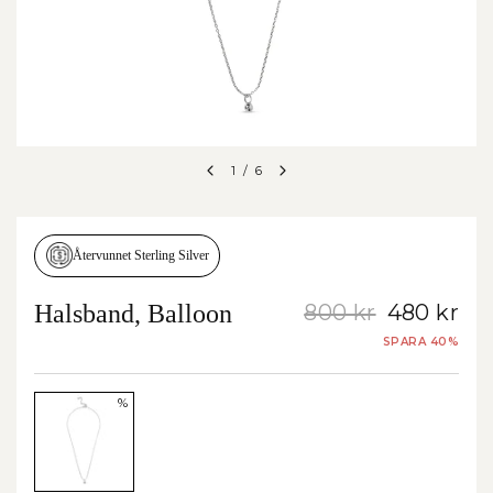
1
/
6
Återvunnet Sterling Silver
Halsband, Balloon
800 kr
480 kr
SPARA 40%
%