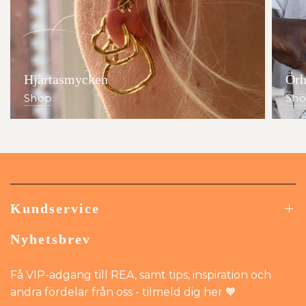
Hjärtasmycken
Örh
Shop
Sh
Kundservice
Nyhetsbrev
Få VIP-adgang till REA, samt tips, inspiration och
andra fördelar från oss - tilmeld dig her 🧡