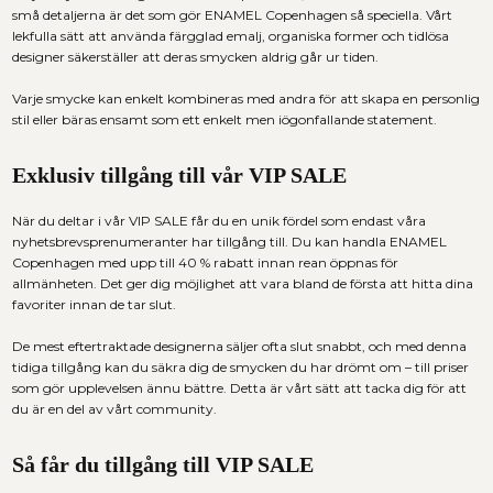
små detaljerna är det som gör ENAMEL Copenhagen så speciella. Vårt
lekfulla sätt att använda färgglad emalj, organiska former och tidlösa
designer säkerställer att deras smycken aldrig går ur tiden.
Varje smycke kan enkelt kombineras med andra för att skapa en personlig
stil eller bäras ensamt som ett enkelt men iögonfallande statement.
Exklusiv tillgång till vår VIP SALE
När du deltar i vår VIP SALE får du en unik fördel som endast våra
nyhetsbrevsprenumeranter har tillgång till. Du kan handla ENAMEL
Copenhagen med upp till 40 % rabatt innan rean öppnas för
allmänheten. Det ger dig möjlighet att vara bland de första att hitta dina
favoriter innan de tar slut.
De mest eftertraktade designerna säljer ofta slut snabbt, och med denna
tidiga tillgång kan du säkra dig de smycken du har drömt om – till priser
som gör upplevelsen ännu bättre. Detta är vårt sätt att tacka dig för att
du är en del av vårt community.
Så får du tillgång till VIP SALE