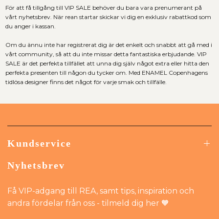
För att få tillgång till VIP SALE behöver du bara vara prenumerant på
vårt nyhetsbrev. När rean startar skickar vi dig en exklusiv rabattkod som
du anger i kassan.
Om du ännu inte har registrerat dig är det enkelt och snabbt att gå med i
vårt community, så att du inte missar detta fantastiska erbjudande. VIP
SALE är det perfekta tillfället att unna dig själv något extra eller hitta den
perfekta presenten till någon du tycker om. Med ENAMEL Copenhagens
tidlösa designer finns det något för varje smak och tillfälle.
Kundservice
Nyhetsbrev
Få VIP-adgang till REA, samt tips, inspiration och
andra fördelar från oss - tilmeld dig her 🧡