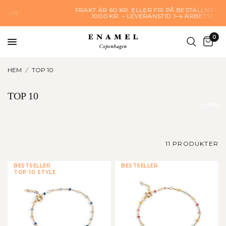
FRAKT ÄR 60 KR. ELLER FRI PÅ BESTÄLLNINGAR ÖVER
1000 KR. – LEVERANSTID 1–4 ARBETSDAGAR
0
HEM
/
TOP 10
TOP 10
11 PRODUKTER
BESTSELLER
BESTSELLER
TOP 10 STYLE