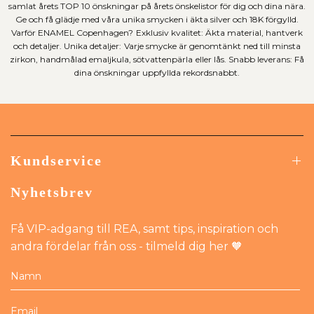
samlat årets TOP 10 önskningar på årets önskelistor för dig och dina nära.
Ge och få glädje med våra unika smycken i äkta silver och 18K förgylld.
Varför ENAMEL Copenhagen? Exklusiv kvalitet: Äkta material, hantverk
och detaljer. Unika detaljer: Varje smycke är genomtänkt ned till minsta
zirkon, handmålad emaljkula, sötvattenpärla eller lås. Snabb leverans: Få
dina önskningar uppfyllda rekordsnabbt.
Kundservice
Nyhetsbrev
Få VIP-adgang till REA, samt tips, inspiration och
andra fördelar från oss - tilmeld dig her 🧡