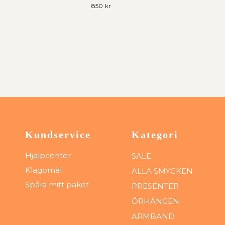
850 kr
Kundservice
Kategori
Hjälpcenter
SALE
Klagomål
ALLA SMYCKEN
Spåra mitt paket
PRESENTER
ÖRHÄNGEN
ARMBAND