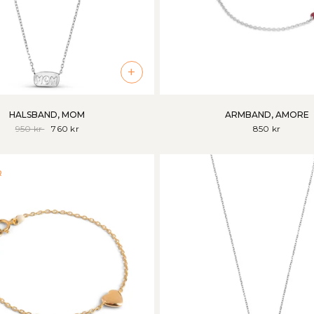
+
HALSBAND, MOM
ARMBAND, AMORE
950 kr
760 kr
850 kr
R