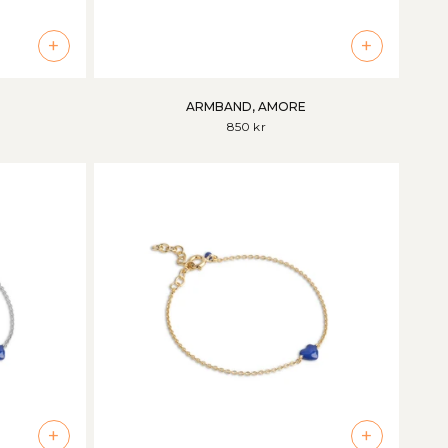
+
+
ARMBAND, AMORE
850 kr
+
+