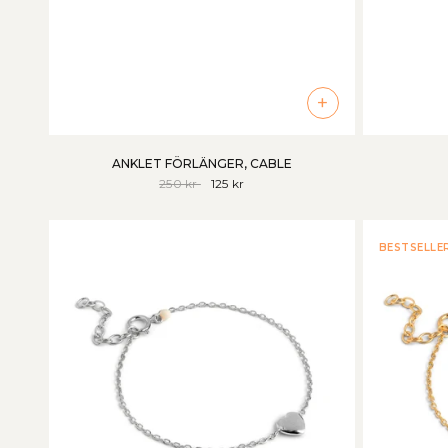
+
ANKLET FÖRLÄNGER, CABLE
250 kr
125 kr
BESTSELLE