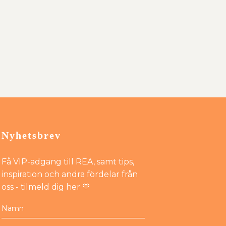
Nyhetsbrev
Få VIP-adgang till REA, samt tips,
inspiration och andra fördelar från
oss - tilmeld dig her 🧡