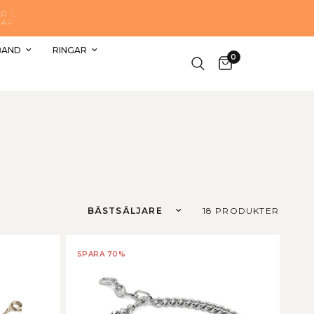
Returnera 30 dage här
BAND
RINGAR
0
Sortera efter
18 PRODUKTER
SPARA 70%