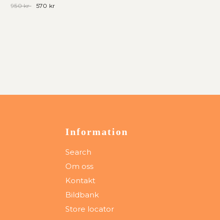
950 kr
570 kr
Information
Search
Om oss
Kontakt
Bildbank
Store locator